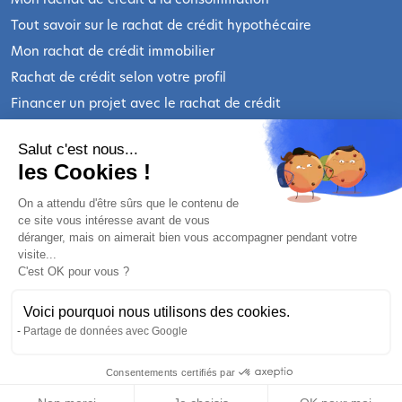
Tout savoir sur le rachat de crédit hypothécaire
Mon rachat de crédit immobilier
Rachat de crédit selon votre profil
Financer un projet avec le rachat de crédit
Les actualités sur le rachat de prêts
Salut c'est nous...
les Cookies !
INFORMATIONS LÉGALES
On a attendu d'être sûrs que le contenu de
ce site vous intéresse avant de vous
Qui sommes-nous ?
déranger, mais on aimerait bien vous accompagner pendant votre
Nous contacter
visite...
C'est OK pour vous ?
Mentions légales
Politique de confidentialité
Voici pourquoi nous utilisons des cookies.
Préférences cookies
Partage de données avec Google
Nos partenaires bancaires
Consentements certifiés par
Nos partenaires assurances
RGPD