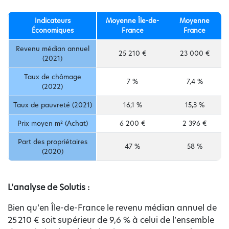
Indicateurs
Moyenne Île-de-
Moyenne
Économiques
France
France
Revenu médian annuel
25 210 €
23 000 €
(2021)
Taux de chômage
7 %
7,4 %
(2022)
Taux de pauvreté (2021)
16,1 %
15,3 %
Prix moyen m² (Achat)
6 200 €
2 396 €
Part des propriétaires
47 %
58 %
(2020)
L’analyse de Solutis :
Bien qu’en Île-de-France le revenu médian annuel de
25 210 € soit supérieur de 9,6 % à celui de l’ensemble