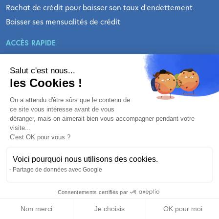
Rachat de crédit pour baisser son taux d'endettement
Baisser ses mensualités de crédit
ACCÈS RAPIDE
Salut c'est nous...
Rachat de crédit sur 10 ans
les Cookies !
Rachat de crédit sur 12 ans
On a attendu d'être sûrs que le contenu de
Rachat de crédit sur 15 ans
ce site vous intéresse avant de vous
Rachat de crédit sur 20 ans
déranger, mais on aimerait bien vous accompagner pendant votre
visite...
Rachat de crédit sur 25 ans
C'est OK pour vous ?
Rachat de crédit de 100 000 euros
Rachat de crédit de 150 000 euros
Voici pourquoi nous utilisons des cookies.
Partage de données avec Google
Rachat de crédit de 200 000 euros
Consentements certifiés par
NOS GUIDES
RGPD
Non merci
Je choisis
OK pour moi