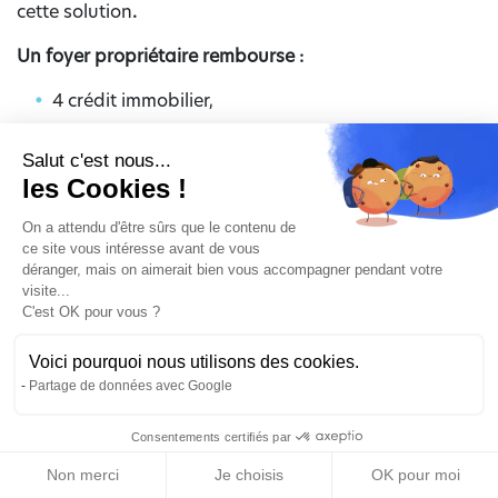
cette solution
.
Un foyer propriétaire rembourse :
4 crédit immobilier,
2 prêt travaux souscrit pour des rénovations,
Salut c'est nous...
2 crédits à la consommation.
les Cookies !
Le cumul des mensualités devient difficile à supporter
On a attendu d'être sûrs que le contenu de
et empêche le lancement de nouveaux travaux
ce site vous intéresse avant de vous
déranger, mais on aimerait bien vous accompagner pendant votre
d’amélioration énergétique.
visite...
C'est OK pour vous ?
Objectif :
Voici pourquoi nous utilisons des cookies.
réduire les mensualités ;
Partage de données avec Google
intégrer une trésorerie travaux pour financer un
nouveau projet ;
Consentements certifiés par
retrouver un taux d’endettement plus
RGPD
Non merci
Je choisis
OK pour moi
confortable.