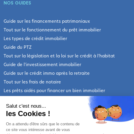
NOS GUIDES
Guide sur les financements patrimoniaux
Tout sur le fonctionnement du prêt immobilier
Les types de crédit immobilier
Guide du PTZ
Tout sur la législation et la loi sur le crédit à l'habitat
Guide de l'investissement immobilier
Guide sur le crédit immo après la retraite
Tout sur les frais de notaire
Les prêts aidés pour financer un bien immobilier
Les prêts immobiliers personnalisés
Salut c'est nous...
Les autres actualités de l'immobilier
les Cookies !
INFORMATIONS LÉGALES
On a attendu d'être sûrs que le contenu de
ce site vous intéresse avant de vous