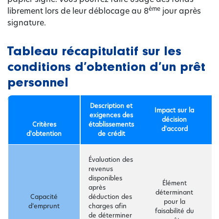
ème
librement lors de leur déblocage au 8
jour après
signature.
Tableau récapitulatif sur les
conditions d’obtention d’un prêt
personnel
Description et
Impact sur la
exigences des
décision
Critères
établissements
d'accord
d'obtention
de crédit
R
Évaluation des
c
revenus
a
disponibles
Élément
d
après
déterminant
a
Capacité
déduction des
pour la
m
d’emprunt
charges afin
faisabilité du
e
de déterminer