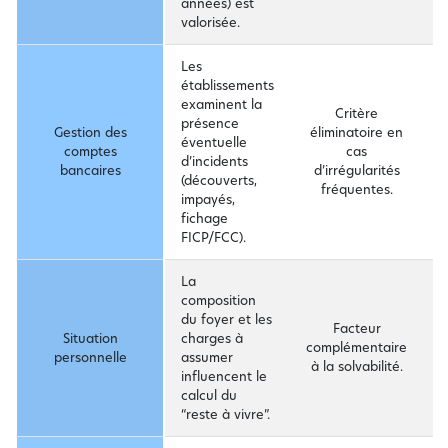
années) est
valorisée.
Les
établissements
M
examinent la
g
Critère
présence
d
Gestion des
éliminatoire en
éventuelle
é
comptes
cas
d’incidents
d
bancaires
d’irrégularités
(découverts,
a
fréquentes.
impayés,
d
fichage
f
FICP/FCC).
La
M
composition
a
du foyer et les
Facteur
s
Situation
charges à
complémentaire
f
personnelle
assumer
à la solvabilité.
f
influencent le
d
calcul du
d
“reste à vivre”.