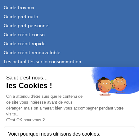
Guide travaux
Guide prêt auto
Guide prêt personnel
Guide crédit conso
Guide crédit rapide
Guide crédit renouvelable
Les actualités sur la consommation
INFORMATIONS LÉGALES
Salut c'est nous...
les Cookies !
Qui sommes-nous ?
On a attendu d'être sûrs que le contenu de
ce site vous intéresse avant de vous
Nous contacter
déranger, mais on aimerait bien vous accompagner pendant votre
Mentions légales
visite...
C'est OK pour vous ?
Mentions légales prêt personnel
Mentions légales crédit renouvelable
Voici pourquoi nous utilisons des cookies.