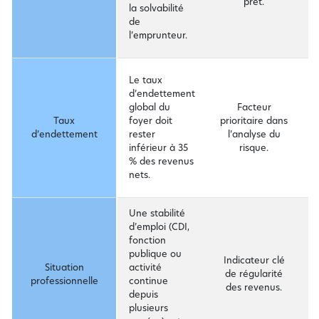
prêt.
f
la solvabilité
c
de
r
l’emprunteur.
r
R
Le taux
s
d’endettement
p
global du
Facteur
a
Taux
foyer doit
prioritaire dans
d
d’endettement
rester
l’analyse du
m
inférieur à 35
risque.
c
% des revenus
c
nets.
f
Une stabilité
d’emploi (CDI,
F
fonction
j
publique ou
Indicateur clé
r
Situation
activité
de régularité
e
professionnelle
continue
des revenus.
p
depuis
d
plusieurs
p