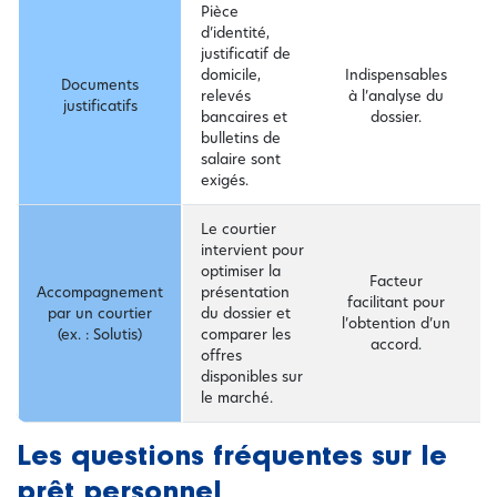
Pièce
d’identité,
R
justificatif de
d
domicile,
Indispensables
a
Documents
relevés
à l’analyse du
d
justificatifs
bancaires et
dossier.
d
bulletins de
d
salaire sont
t
exigés.
Le courtier
S
intervient pour
i
optimiser la
Facteur
e
Accompagnement
présentation
facilitant pour
a
par un courtier
du dossier et
l’obtention d’un
p
(ex. : Solutis)
comparer les
accord.
d
offres
d
disponibles sur
a
le marché.
Les questions fréquentes sur le
prêt personnel