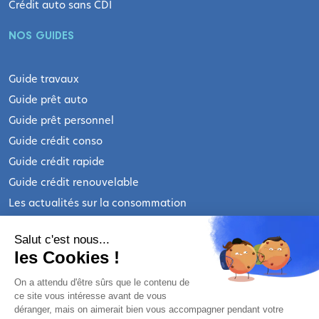
Crédit auto sans CDI
NOS GUIDES
Guide travaux
Guide prêt auto
Guide prêt personnel
Guide crédit conso
Guide crédit rapide
Guide crédit renouvelable
Les actualités sur la consommation
INFORMATIONS LÉGALES
Salut c'est nous...
les Cookies !
Qui sommes-nous ?
On a attendu d'être sûrs que le contenu de
ce site vous intéresse avant de vous
Nous contacter
déranger, mais on aimerait bien vous accompagner pendant votre
Mentions légales