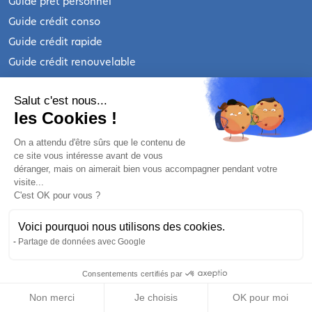
Guide prêt personnel
Guide crédit conso
Guide crédit rapide
Guide crédit renouvelable
Les actualités sur la consommation
Salut c'est nous...
INFORMATIONS LÉGALES
les Cookies !
On a attendu d'être sûrs que le contenu de
Qui sommes-nous ?
ce site vous intéresse avant de vous
déranger, mais on aimerait bien vous accompagner pendant votre
Nous contacter
visite...
Mentions légales
C'est OK pour vous ?
Mentions légales prêt personnel
Voici pourquoi nous utilisons des cookies.
Mentions légales crédit renouvelable
Partage de données avec Google
Politique de confidentialité
Préférences cookies
Consentements certifiés par
RGPD
Nos partenaires bancaires
Non merci
Je choisis
OK pour moi