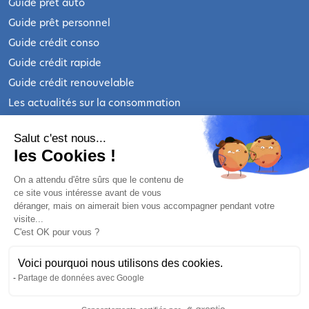
Guide prêt auto
Guide prêt personnel
Guide crédit conso
Guide crédit rapide
Guide crédit renouvelable
Les actualités sur la consommation
INFORMATIONS LÉGALES
Salut c'est nous...
les Cookies !
Qui sommes-nous ?
On a attendu d'être sûrs que le contenu de
ce site vous intéresse avant de vous
Nous contacter
déranger, mais on aimerait bien vous accompagner pendant votre
Mentions légales
visite...
C'est OK pour vous ?
Mentions légales prêt personnel
Mentions légales crédit renouvelable
Voici pourquoi nous utilisons des cookies.
Politique de confidentialité
Partage de données avec Google
Préférences cookies