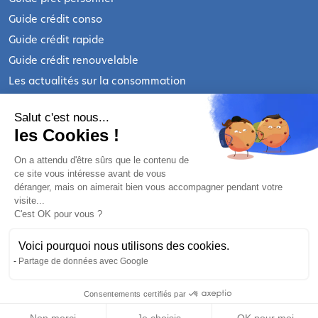
Guide crédit conso
Guide crédit rapide
Guide crédit renouvelable
Les actualités sur la consommation
INFORMATIONS LÉGALES
Salut c'est nous...
les Cookies !
Qui sommes-nous ?
On a attendu d'être sûrs que le contenu de
ce site vous intéresse avant de vous
Nous contacter
déranger, mais on aimerait bien vous accompagner pendant votre
Mentions légales
visite...
C'est OK pour vous ?
Mentions légales prêt personnel
Mentions légales crédit renouvelable
Voici pourquoi nous utilisons des cookies.
Politique de confidentialité
Partage de données avec Google
Préférences cookies
Consentements certifiés par
Nos partenaires bancaires
RGPD