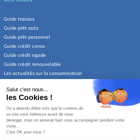
NOS GUIDES
Guide travaux
Guide prêt auto
Guide prêt personnel
Guide crédit conso
Guide crédit rapide
Guide crédit renouvelable
Les actualités sur la consommation
INFORMATIONS LÉGALES
Salut c'est nous...
les Cookies !
Qui sommes-nous ?
On a attendu d'être sûrs que le contenu de
ce site vous intéresse avant de vous
Nous contacter
déranger, mais on aimerait bien vous accompagner pendant votre
Mentions légales
visite...
C'est OK pour vous ?
Mentions légales prêt personnel