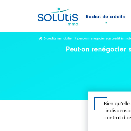
Rachat de crédits
crédits immobilier
peut-on renégocier son crédit immob
Peut-on renégocier 
Bien qu’elle
indispensa
contrat d’a