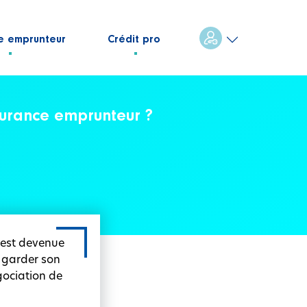
e emprunteur
Crédit pro
surance emprunteur ?
r est devenue
 garder son
gociation de