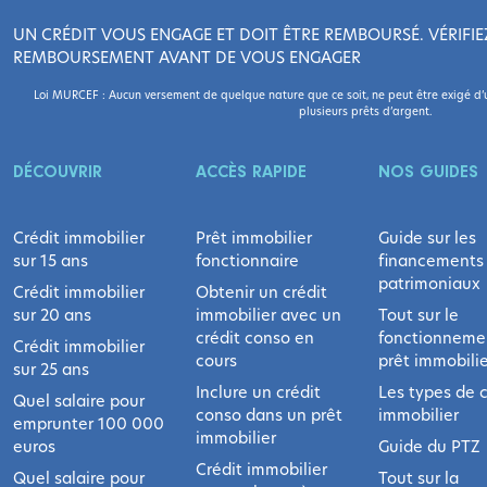
UN CRÉDIT VOUS ENGAGE ET DOIT ÊTRE REMBOURSÉ. VÉRIFIE
REMBOURSEMENT AVANT DE VOUS ENGAGER
Loi MURCEF : Aucun versement de quelque nature que ce soit, ne peut être exigé d’un
plusieurs prêts d’argent.
DÉCOUVRIR
ACCÈS RAPIDE
NOS GUIDES
Crédit immobilier
Prêt immobilier
Guide sur les
sur 15 ans
fonctionnaire
financements
patrimoniaux
Crédit immobilier
Obtenir un crédit
sur 20 ans
immobilier avec un
Tout sur le
crédit conso en
fonctionneme
Crédit immobilier
cours
prêt immobilie
sur 25 ans
Inclure un crédit
Les types de c
Quel salaire pour
conso dans un prêt
immobilier
emprunter 100 000
immobilier
euros
Guide du PTZ
Crédit immobilier
Quel salaire pour
Tout sur la