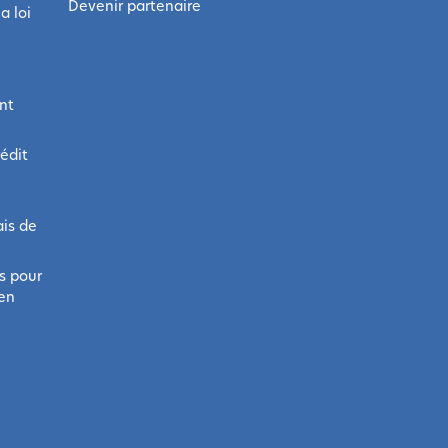
Devenir partenaire
a loi
nt
rédit
ais de
s pour
ien