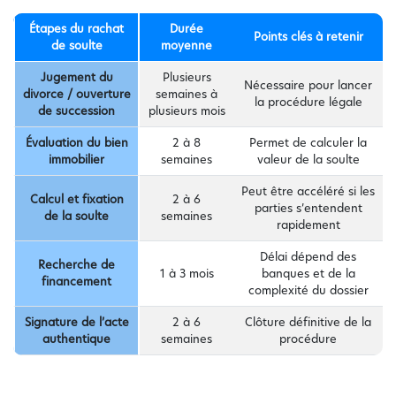
Étapes du rachat
Durée
Points clés à retenir
de soulte
moyenne
Jugement du
Plusieurs
Nécessaire pour lancer
divorce / ouverture
semaines à
la procédure légale
de succession
plusieurs mois
Évaluation du bien
2 à 8
Permet de calculer la
immobilier
semaines
valeur de la soulte
Peut être accéléré si les
Calcul et fixation
2 à 6
parties s’entendent
de la soulte
semaines
rapidement
Délai dépend des
Recherche de
1 à 3 mois
banques et de la
financement
complexité du dossier
Signature de l’acte
2 à 6
Clôture définitive de la
authentique
semaines
procédure