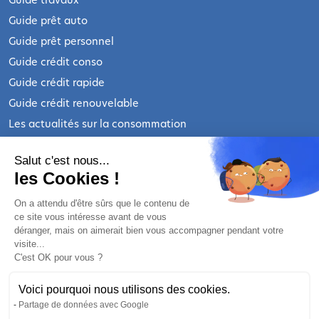
Guide prêt auto
Guide prêt personnel
Guide crédit conso
Guide crédit rapide
Guide crédit renouvelable
Les actualités sur la consommation
INFORMATIONS LÉGALES
Salut c'est nous...
les Cookies !
Qui sommes-nous ?
On a attendu d'être sûrs que le contenu de
ce site vous intéresse avant de vous
Nous contacter
déranger, mais on aimerait bien vous accompagner pendant votre
Mentions légales
visite...
C'est OK pour vous ?
Mentions légales prêt personnel
Mentions légales crédit renouvelable
Voici pourquoi nous utilisons des cookies.
Politique de confidentialité
Partage de données avec Google