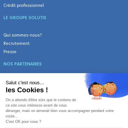
Crédit professionnel
LE GROUPE SOLUTIS
Qui sommes-nous?
Recrutement
Presse
NOS PARTENAIRES
Nos partenaires bancaires
Salut c'est nous...
les Cookies !
Nos partenaires assurances
Devenir partenaire
On a attendu d'être sûrs que le contenu de
ce site vous intéresse avant de vous
INFORMATIONS LÉGALES
déranger, mais on aimerait bien vous accompagner pendant votre
visite...
C'est OK pour vous ?
Mentions légales