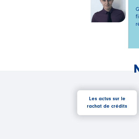
G
f
r
N
Les actus sur le
rachat de crédits