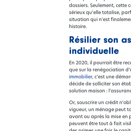
dossiers. Seulement, cette 
sérieux qu’elle totalise, p
situation qui n’est finalem
histoire.
Résilier son 
individuelle
En 2020, il pourrait être r
que sur la renégociation d’u
immobilier
, c’est une démar
décide de solliciter son ét
solution maison : l’assuran
Or, souscrire un crédit n’o
vigueur, un ménage peut tou
avant ou après la mise en p
peuvent être tout à fait vi
des primes une fois le capi